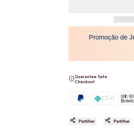
"Diminuir
"Aumentar
a
a
quantidade
quantidade
Promoção de J
para
para
{{
{{
product
product
Guarantee Safe
Checkout
}}"
}}"
Partilhar
Partilhar