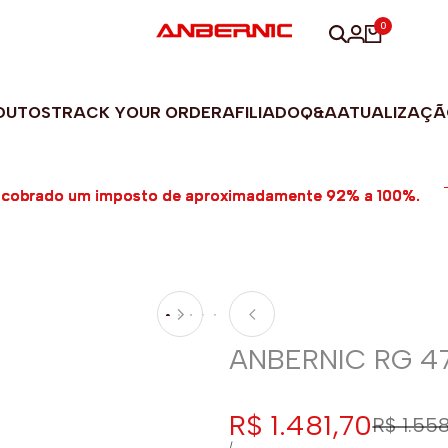
0
DUTOS
TRACK YOUR ORDER
AFILIADO
Q&A
ATUALIZAÇÃ
cobrado um imposto de aproximadamente 92% a 100%.
cobrado um imposto de aproximadamente 92% a 100%.
cobrado um imposto de aproximadamente 92% a 100%.
ANBERNIC RG 4
Preço
R$ 1.481,70
Preço
R$ 1.55
normal
PREÇO
POR
/