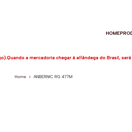
Ir
para
o
conteúdo
HOME
PRO
.Quando a mercadoria chegar à alfândega do Brasil, será 
.Quando a mercadoria chegar à alfândega do Brasil, será 
.Quando a mercadoria chegar à alfândega do Brasil, será 
Home
ANBERNIC RG 477M