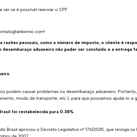
 ver se é possível reenviar o CPF.
contato@anbernic.com!
a razões pessoais, como o número de imposto, o cliente é respo
e o desembaraço aduaneiro não puder ser concluído e a entrega fa
neiro
os podem causar problemas no desembaraço aduaneiro. Portanto, 
amento, modo de transporte, etc.), para que possamos ajudá-lo a g
rasil foi restabelecida para 0.38%
do Brasil aprovou o Decreto Legislativo nº 176/2025, que revoga os
embro de 2007.