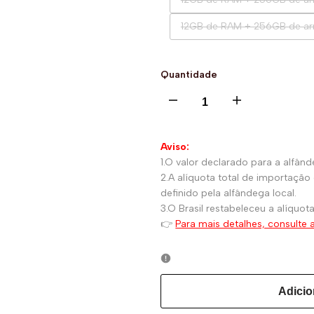
esgotada
Variante
12GB de RAM + 256GB de a
esgotada
Quantidade
I18n
I18n
Error:
Error:
Aviso:
1.O valor declarado para a alfân
Missing
Missing
2.A alíquota total de importaç
definido pela alfândega local.
interpolation
interpolation
3.O Brasil restabeleceu a alíquot
👉
Para mais detalhes, consulte a
value
value
"product"
"product"
Adicio
for
for