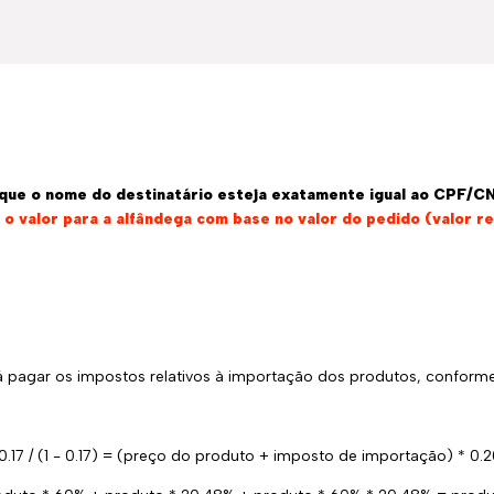
l que o nome do destinatário esteja exatamente igual ao CPF/C
o valor para a alfândega com base no valor do pedido (valor r
rá pagar os impostos relativos à importação dos produtos, conforme
.17 / (1 - 0.17) = (preço do produto + imposto de importação) * 0.