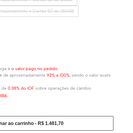
rmazenamento + Cartão SD de 256GB
dega é
o valor pago no pedido.
ão é de aproximadamente
92% a 100%
, sendo o valor exato
a de
0.38% do IOF
sobre operações de câmbio.
qui.
nar ao carrinho
-
R$ 1.481,70