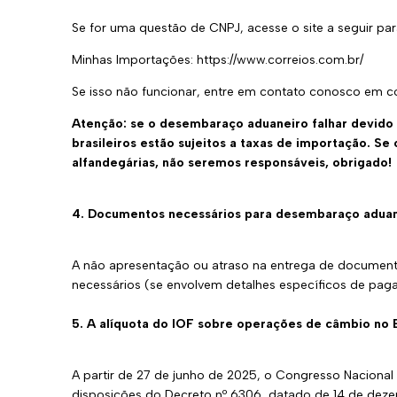
Se for uma questão de CNPJ, acesse o site a seguir para
Minhas Importações:
https://www.correios.com.br/
Se isso não funcionar, entre em contato conosco em 
Atenção: se o desembaraço aduaneiro falhar devido 
brasileiros estão sujeitos a taxas de importação. S
alfandegárias, não seremos responsáveis, obrigado!
4. Documentos necessários para desembaraço adua
A não apresentação ou atraso na entrega de document
necessários (se envolvem detalhes específicos de pag
5. A alíquota do IOF sobre operações de câmbio no B
A partir de 27 de junho de 2025, o Congresso Nacional 
disposições do Decreto nº 6306, datado de 14 de dez