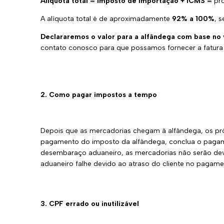
Alíquota total = Imposto de Importação + ICMS =
pr
A alíquota total é de aproximadamente
92% a 100%
, 
Declararemos o valor para a alfândega com base no 
contato conosco para que possamos fornecer a fatura o
2. Como pagar impostos a tempo
Depois que as mercadorias chegam à alfândega, os pró
pagamento do imposto da alfândega, conclua o pagamen
desembaraço aduaneiro, as mercadorias não serão dev
aduaneiro falhe devido ao atraso do cliente no pagam
3. CPF errado ou inutilizável