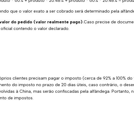
oduto * 60% + produto * 20.48% + produto * 60% * 20.48% = produ
sendo que o valor exato a ser cobrado será determinado pela alfând
valor do pedido (valor realmente pago)
.
Caso precise de document
ficial contendo o valor declarado.
prios clientes precisam pagar o imposto (cerca de 92% a 100% do v
to do imposto no prazo de 20 dias úteis, caso contrário, o desem
olvidas à China, mas serão confiscadas pela alfândega. Portanto,
ento de impostos.