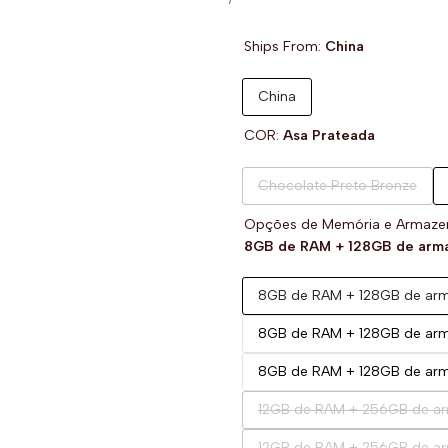
de
UNITÁRIO
venda
Ships From:
China
China
COR:
Asa Prateada
Variante
Chocolate Preto Bronze
esgotada
Opções de Memória e Armaz
8GB de RAM + 128GB de arm
8GB de RAM + 128GB de ar
8GB de RAM + 128GB de arm
8GB de RAM + 128GB de ar
Variante
12GB de RAM + 256GB de a
esgotada
Variante
12GB de RAM + 256GB de a