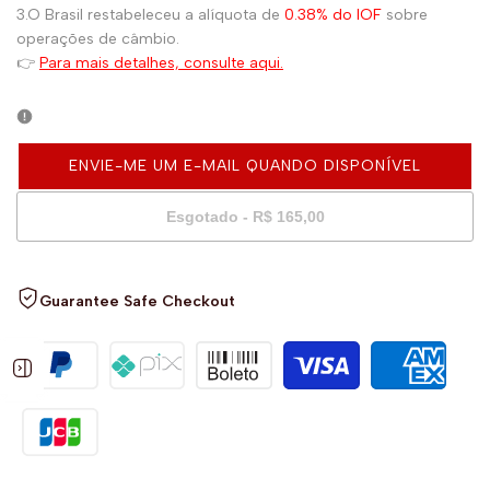
3.O Brasil restabeleceu a alíquota de
0.38% do IOF
sobre
operações de câmbio.
👉
Para mais detalhes, consulte aqui.
ENVIE-ME UM E-MAIL QUANDO DISPONÍVEL
Esgotado
-
R$ 165,00
Guarantee Safe Checkout
Open
sidebar