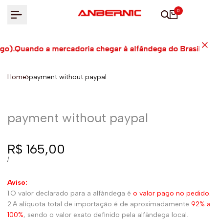
Ir
0
para
o
conteúdo
pago).Quando a mercadoria chegar à alfândega do Brasil, s
pago).Quando a mercadoria chegar à alfândega do Brasil, s
pago).Quando a mercadoria chegar à alfândega do Brasil, s
Home
payment without paypal
payment without paypal
Preço
R$ 165,00
de
PREÇO
POR
/
UNITÁRIO
venda
Aviso:
1.O valor declarado para a alfândega é
o valor pago no pedido.
2.A alíquota total de importação é de aproximadamente
92% a
100%
, sendo o valor exato definido pela alfândega local.