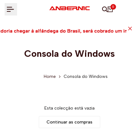
Ir
0
para
o
conteúdo
doria chegar à alfândega do Brasil, será cobrado um impo
doria chegar à alfândega do Brasil, será cobrado um impo
doria chegar à alfândega do Brasil, será cobrado um impo
Consola do Windows
Home
Consola do Windows
Esta colecção está vazia
Continuar as compras