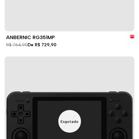
ANBERNIC RG351MP
Preço
R$ 764,90
Preço
De
R$ 729,90
normal
de
venda
Esgotado