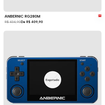
ANBERNIC RG280M
Preço
R$ 434,90
Preço
De
R$ 409,90
normal
de
venda
Esgotado