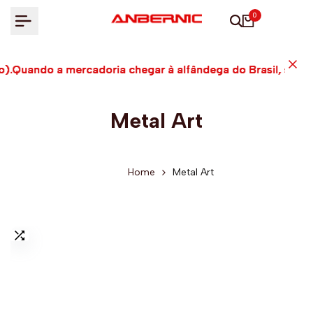
Ir
0
para
o
conteúdo
o).Quando a mercadoria chegar à alfândega do Brasil, será
o).Quando a mercadoria chegar à alfândega do Brasil, será
o).Quando a mercadoria chegar à alfândega do Brasil, será
Metal Art
Home
Metal Art