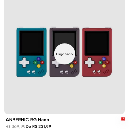
Esgotado
ANBERNIC RG Nano
Preço
R$ 369,99
Preço
De
R$ 231,99