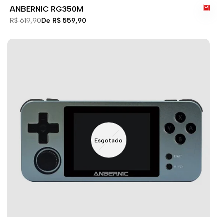
ANBERNIC RG350M
Preço
R$ 619,90
Preço
De
R$ 559,90
normal
de
venda
Esgotado