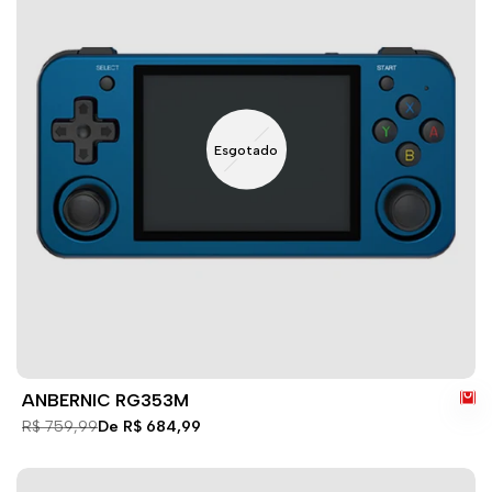
Esgotado
ANBERNIC RG353M
Preço
R$ 759,99
Preço
De
R$ 684,99
normal
de
venda