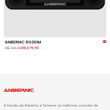
ANBERNIC RG351M
Preço
R$ 729,90
Preço
R$ 679,90
normal
de
venda
A missão da Anbernic é fornecer os melhores consoles de