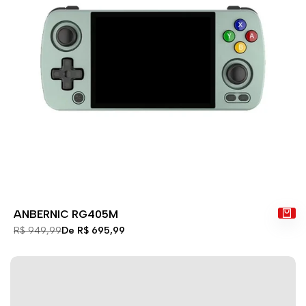
ANBERNIC RG405M
Preço
R$ 949,99
Preço
De
R$ 695,99
normal
de
venda