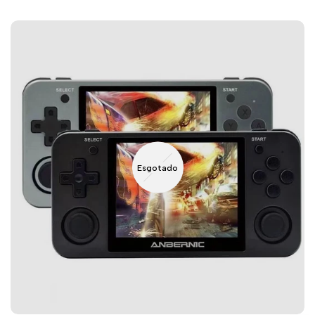
normal
de
venda
Esgotado